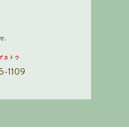
せ。
ザカトウ
5-1109