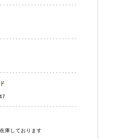
ード
47
類在庫しております