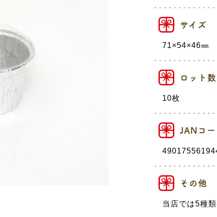
サイズ
71×54×46㎜
ロット数
10枚
JANコ
49017556194
その他
当店では5種